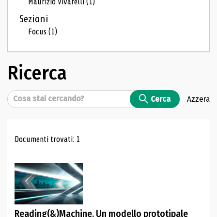
Maurizio Vivarelli
(1)
Sezioni
Focus
(1)
Ricerca
Cerca
Cerca
Azzera
Risultati di ricerca
Documenti trovati: 1
Reading(&)Machine. Un modello prototipale