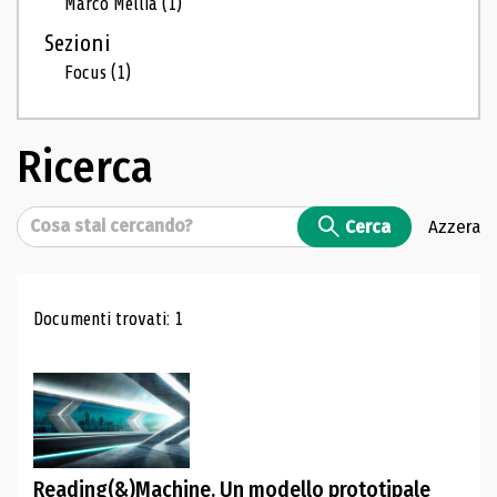
Marco Mellia
(1)
Sezioni
Focus
(1)
Ricerca
Cerca
Cerca
Azzera
Risultati di ricerca
Documenti trovati: 1
Reading(&)Machine. Un modello prototipale