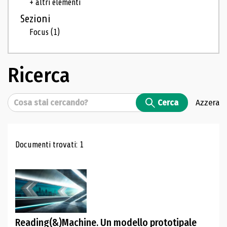
+ altri elementi
Sezioni
Focus
(1)
Ricerca
Cerca
Cerca
Azzera
Risultati di ricerca
Documenti trovati: 1
Reading(&)Machine. Un modello prototipale