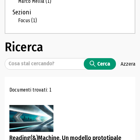
Marco Mellia
(1)
Sezioni
Focus
(1)
Ricerca
Cerca
Cerca
Azzera
Risultati di ricerca
Documenti trovati: 1
Reading(&)Machine. Un modello prototipale