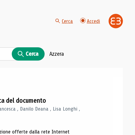
Cerca
Accedi
Cerca
Azzera
gica del documento
ancesca , Danilo Deana , Lisa Longhi ,
azione offerte dalla rete Internet