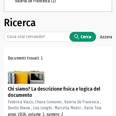
Valeria De Francesca
(1)
Ricerca
Cerca
Cerca
Azzera
Risultati di ricerca
Documenti trovati: 1
Chi siamo? La descrizione fisica e logica del
documento
Federica Viazzi, Chiara Consonni , Valeria De Francesca ,
Danilo Deana , Lisa Longhi , Marcella Medici , Katia Toia
anno: 2016, volume: 2, numero: 2