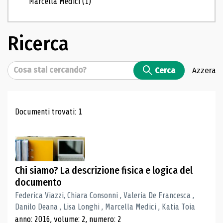
Marcella Medici
(1)
Ricerca
Cerca
Cerca
Azzera
Risultati di ricerca
Documenti trovati: 1
Chi siamo? La descrizione fisica e logica del
documento
Federica Viazzi, Chiara Consonni , Valeria De Francesca ,
Danilo Deana , Lisa Longhi , Marcella Medici , Katia Toia
anno: 2016, volume: 2, numero: 2