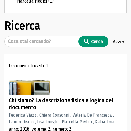
Marcella Medici
(1)
Ricerca
Cerca
Cerca
Azzera
Risultati di ricerca
Documenti trovati: 1
Chi siamo? La descrizione fisica e logica del
documento
Federica Viazzi, Chiara Consonni , Valeria De Francesca ,
Danilo Deana , Lisa Longhi , Marcella Medici , Katia Toia
anno: 2016, volume: 2, numero: 2