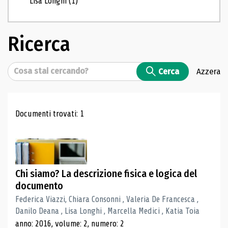
Lisa Longhi
(1)
Ricerca
Cerca
Cerca
Azzera
Risultati di ricerca
Documenti trovati: 1
Chi siamo? La descrizione fisica e logica del
documento
Federica Viazzi, Chiara Consonni , Valeria De Francesca ,
Danilo Deana , Lisa Longhi , Marcella Medici , Katia Toia
anno: 2016, volume: 2, numero: 2