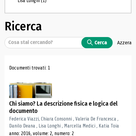
Lisa Longhi
(1)
Ricerca
Cerca
Cerca
Azzera
Risultati di ricerca
Documenti trovati: 1
Chi siamo? La descrizione fisica e logica del
documento
Federica Viazzi, Chiara Consonni , Valeria De Francesca ,
Danilo Deana , Lisa Longhi , Marcella Medici , Katia Toia
anno: 2016, volume: 2, numero: 2