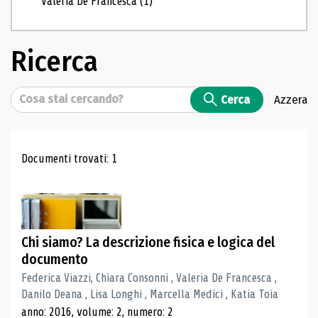
Valeria De Francesca
(1)
Ricerca
Cerca
Cerca
Azzera
Risultati di ricerca
Documenti trovati: 1
Chi siamo? La descrizione fisica e logica del
documento
Federica Viazzi, Chiara Consonni , Valeria De Francesca ,
Danilo Deana , Lisa Longhi , Marcella Medici , Katia Toia
anno: 2016, volume: 2, numero: 2