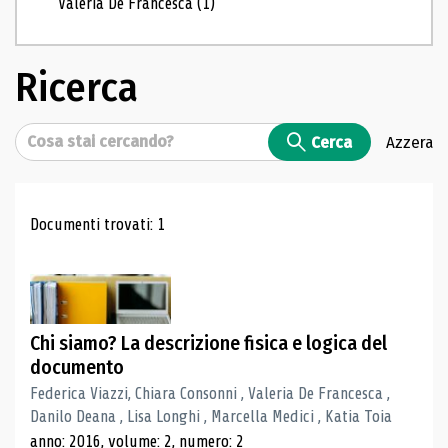
Valeria De Francesca
(1)
Ricerca
Cerca
Cerca
Azzera
Risultati di ricerca
Documenti trovati: 1
Chi siamo? La descrizione fisica e logica del
documento
Federica Viazzi, Chiara Consonni , Valeria De Francesca ,
Danilo Deana , Lisa Longhi , Marcella Medici , Katia Toia
anno: 2016, volume: 2, numero: 2