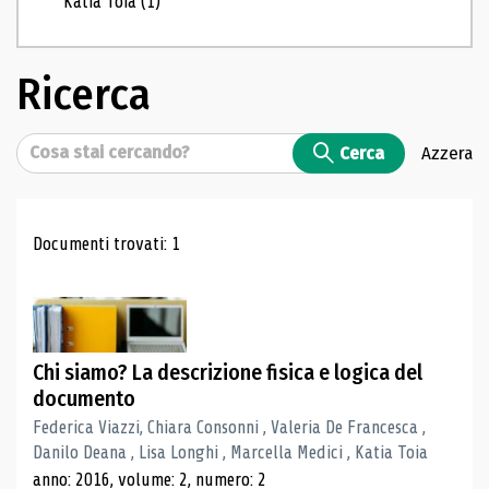
Katia Toia
(1)
Ricerca
Cerca
Cerca
Azzera
Risultati di ricerca
Documenti trovati: 1
Chi siamo? La descrizione fisica e logica del
documento
Federica Viazzi, Chiara Consonni , Valeria De Francesca ,
Danilo Deana , Lisa Longhi , Marcella Medici , Katia Toia
anno: 2016, volume: 2, numero: 2