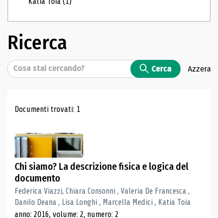
Katia Toia
(1)
Ricerca
Cerca
Cerca
Azzera
Risultati di ricerca
Documenti trovati: 1
Chi siamo? La descrizione fisica e logica del
documento
Federica Viazzi, Chiara Consonni , Valeria De Francesca ,
Danilo Deana , Lisa Longhi , Marcella Medici , Katia Toia
anno: 2016, volume: 2, numero: 2