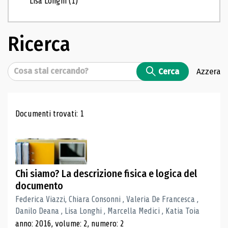
Lisa Longhi
(1)
Ricerca
Cerca
Cerca
Azzera
Risultati di ricerca
Documenti trovati: 1
Chi siamo? La descrizione fisica e logica del
documento
Federica Viazzi, Chiara Consonni , Valeria De Francesca ,
Danilo Deana , Lisa Longhi , Marcella Medici , Katia Toia
anno: 2016, volume: 2, numero: 2