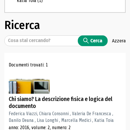
Katia Toia
(1)
Ricerca
Cerca
Cerca
Azzera
Risultati di ricerca
Documenti trovati: 1
Chi siamo? La descrizione fisica e logica del
documento
Federica Viazzi, Chiara Consonni , Valeria De Francesca ,
Danilo Deana , Lisa Longhi , Marcella Medici , Katia Toia
anno: 2016, volume: 2, numero: 2