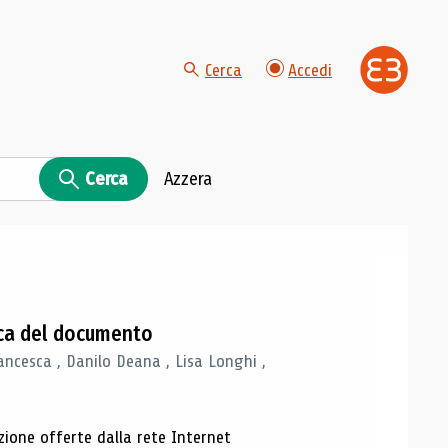
Cerca
Accedi
Cerca
Azzera
gica del documento
ancesca , Danilo Deana , Lisa Longhi ,
azione offerte dalla rete Internet