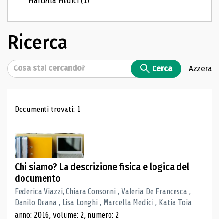
Marcella Medici
(1)
Ricerca
Cerca
Cerca
Azzera
Risultati di ricerca
Documenti trovati: 1
Chi siamo? La descrizione fisica e logica del
documento
Federica Viazzi, Chiara Consonni , Valeria De Francesca ,
Danilo Deana , Lisa Longhi , Marcella Medici , Katia Toia
anno: 2016, volume: 2, numero: 2