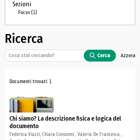
Sezioni
Focus
(1)
Ricerca
Cerca
Cerca
Azzera
Risultati di ricerca
Documenti trovati: 1
Chi siamo? La descrizione fisica e logica del
documento
Federica Viazzi, Chiara Consonni , Valeria De Francesca ,