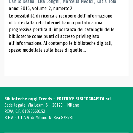
Danilo Deana , Lisa Longhi , Marcella Medici , Katia Toia
anno: 2016, volume: 2, numero: 2
Le possibilità di ricerca e recupero dell’informazione
offerte dalla rete Internet hanno portato a una
progressiva perdita di importanza dei cataloghi delle
biblioteche come punti di accesso privilegiato
all’informazione. Al contempo le biblioteche digitali,
spesso modellate sulla base di quelle ...
Biblioteche oggi Trends - EDITRICE BIBLIOGRAFICA srl
Sede legale: Via Lesmi 6 - 20123 - Milano
P.IVA, C.F. 01823660152
R.E.A. C.C.I.A.A. di Milano N. Rea 878486