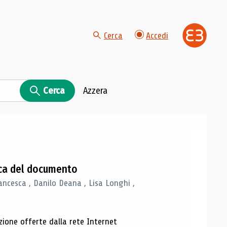
Cerca
Accedi
Cerca
Azzera
gica del documento
ancesca , Danilo Deana , Lisa Longhi ,
azione offerte dalla rete Internet