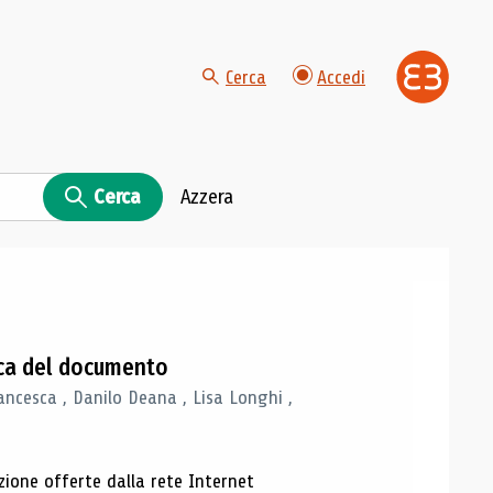
Cerca
Accedi
Cerca
Azzera
gica del documento
ancesca , Danilo Deana , Lisa Longhi ,
azione offerte dalla rete Internet