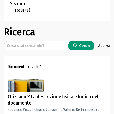
Sezioni
Focus
(1)
Ricerca
Cerca
Cerca
Azzera
Risultati di ricerca
Documenti trovati: 1
Chi siamo? La descrizione fisica e logica del
documento
Federica Viazzi, Chiara Consonni , Valeria De Francesca ,