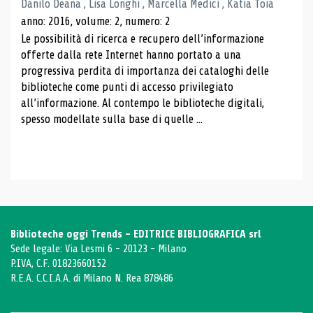
Danilo Deana , Lisa Longhi , Marcella Medici , Katia Toia
anno: 2016, volume: 2, numero: 2
Le possibilità di ricerca e recupero dell’informazione
offerte dalla rete Internet hanno portato a una
progressiva perdita di importanza dei cataloghi delle
biblioteche come punti di accesso privilegiato
all’informazione. Al contempo le biblioteche digitali,
spesso modellate sulla base di quelle ...
Biblioteche oggi Trends - EDITRICE BIBLIOGRAFICA srl
Sede legale: Via Lesmi 6 - 20123 - Milano
P.IVA, C.F. 01823660152
R.E.A. C.C.I.A.A. di Milano N. Rea 878486