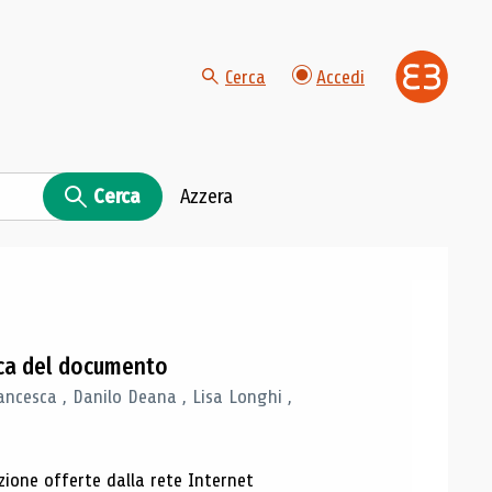
Cerca
Accedi
Cerca
Azzera
gica del documento
ancesca , Danilo Deana , Lisa Longhi ,
azione offerte dalla rete Internet