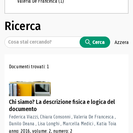
Valeria De Francesca
(1)
Ricerca
Cerca
Cerca
Azzera
Risultati di ricerca
Documenti trovati: 1
Chi siamo? La descrizione fisica e logica del
documento
Federica Viazzi, Chiara Consonni , Valeria De Francesca ,
Danilo Deana , Lisa Longhi , Marcella Medici , Katia Toia
anno: 2016, volume: 2, numero: 2