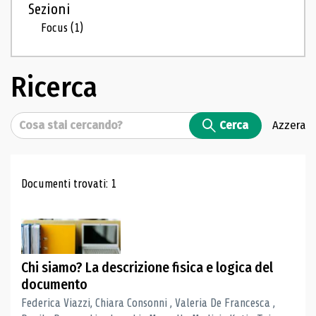
Sezioni
Focus
(1)
Ricerca
Cerca
Cerca
Azzera
Risultati di ricerca
Documenti trovati: 1
Chi siamo? La descrizione fisica e logica del
documento
Federica Viazzi, Chiara Consonni , Valeria De Francesca ,