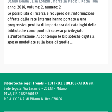
Danilo Deana , Lisa Longhi , Marcella Medici , Katia Toia
anno: 2016, volume: 2, numero: 2
Le possibilità di ricerca e recupero dell’informazione
offerte dalla rete Internet hanno portato a una
progressiva perdita di importanza dei cataloghi delle
biblioteche come punti di accesso privilegiato
all’informazione. Al contempo le biblioteche digitali,
spesso modellate sulla base di quelle ...
Biblioteche oggi Trends - EDITRICE BIBLIOGRAFICA srl
Sede legale: Via Lesmi 6 - 20123 - Milano
P.IVA, C.F. 01823660152
R.E.A. C.C.I.A.A. di Milano N. Rea 878486