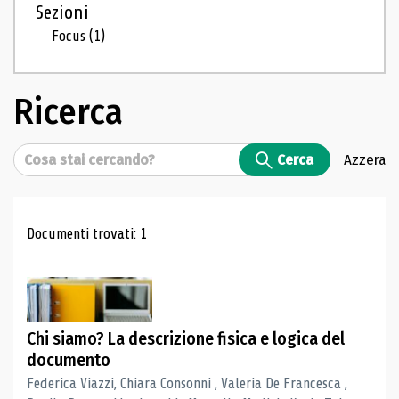
Sezioni
Focus
(1)
Ricerca
Cerca
Cerca
Azzera
Risultati di ricerca
Documenti trovati: 1
Chi siamo? La descrizione fisica e logica del
documento
Federica Viazzi, Chiara Consonni , Valeria De Francesca ,