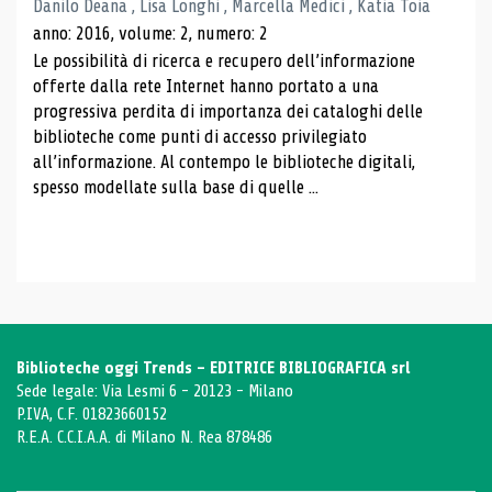
Danilo Deana , Lisa Longhi , Marcella Medici , Katia Toia
anno: 2016, volume: 2, numero: 2
Le possibilità di ricerca e recupero dell’informazione
offerte dalla rete Internet hanno portato a una
progressiva perdita di importanza dei cataloghi delle
biblioteche come punti di accesso privilegiato
all’informazione. Al contempo le biblioteche digitali,
spesso modellate sulla base di quelle ...
Biblioteche oggi Trends - EDITRICE BIBLIOGRAFICA srl
Sede legale: Via Lesmi 6 - 20123 - Milano
P.IVA, C.F. 01823660152
R.E.A. C.C.I.A.A. di Milano N. Rea 878486