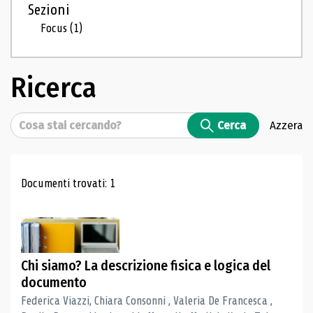
Sezioni
Focus
(1)
Ricerca
Cerca
Cerca
Azzera
Risultati di ricerca
Documenti trovati: 1
Chi siamo? La descrizione fisica e logica del
documento
Federica Viazzi, Chiara Consonni , Valeria De Francesca ,