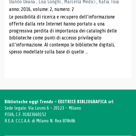
Danilo Deana , Lisa Longhi , Marcella Medici , Katia Toia
anno: 2016, volume: 2, numero: 2
Le possibilità di ricerca e recupero dell’informazione
offerte dalla rete Internet hanno portato a una
progressiva perdita di importanza dei cataloghi delle
biblioteche come punti di accesso privilegiato
all’informazione. Al contempo le biblioteche digitali,
spesso modellate sulla base di quelle ...
Biblioteche oggi Trends - EDITRICE BIBLIOGRAFICA srl
Sede legale: Via Lesmi 6 - 20123 - Milano
P.IVA, C.F. 01823660152
R.E.A. C.C.I.A.A. di Milano N. Rea 878486