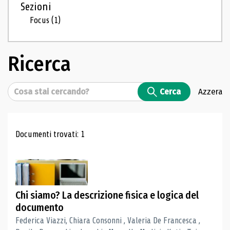
Sezioni
Focus
(1)
Ricerca
Cerca
Cerca
Azzera
Risultati di ricerca
Documenti trovati: 1
Chi siamo? La descrizione fisica e logica del
documento
Federica Viazzi, Chiara Consonni , Valeria De Francesca ,