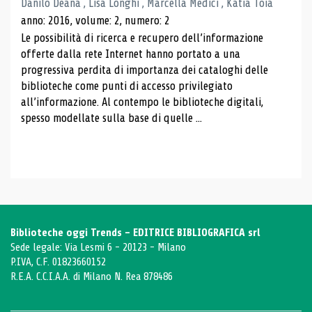
Danilo Deana , Lisa Longhi , Marcella Medici , Katia Toia
anno: 2016, volume: 2, numero: 2
Le possibilità di ricerca e recupero dell’informazione
offerte dalla rete Internet hanno portato a una
progressiva perdita di importanza dei cataloghi delle
biblioteche come punti di accesso privilegiato
all’informazione. Al contempo le biblioteche digitali,
spesso modellate sulla base di quelle ...
Biblioteche oggi Trends - EDITRICE BIBLIOGRAFICA srl
Sede legale: Via Lesmi 6 - 20123 - Milano
P.IVA, C.F. 01823660152
R.E.A. C.C.I.A.A. di Milano N. Rea 878486