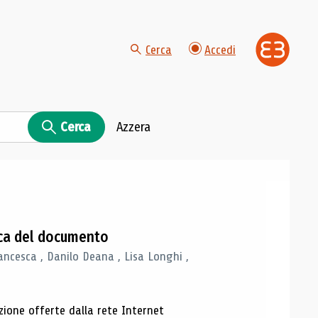
Cerca
Accedi
Cerca
Azzera
gica del documento
ancesca , Danilo Deana , Lisa Longhi ,
azione offerte dalla rete Internet