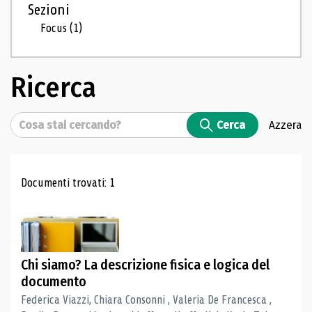
Sezioni
Focus
(1)
Ricerca
Cerca
Cerca
Azzera
Risultati di ricerca
Documenti trovati: 1
Chi siamo? La descrizione fisica e logica del
documento
Federica Viazzi, Chiara Consonni , Valeria De Francesca ,