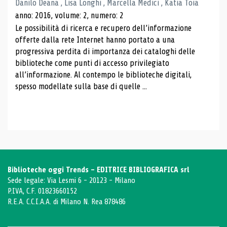
Danilo Deana , Lisa Longhi , Marcella Medici , Katia Toia
anno: 2016, volume: 2, numero: 2
Le possibilità di ricerca e recupero dell’informazione
offerte dalla rete Internet hanno portato a una
progressiva perdita di importanza dei cataloghi delle
biblioteche come punti di accesso privilegiato
all’informazione. Al contempo le biblioteche digitali,
spesso modellate sulla base di quelle ...
Biblioteche oggi Trends - EDITRICE BIBLIOGRAFICA srl
Sede legale: Via Lesmi 6 - 20123 - Milano
P.IVA, C.F. 01823660152
R.E.A. C.C.I.A.A. di Milano N. Rea 878486