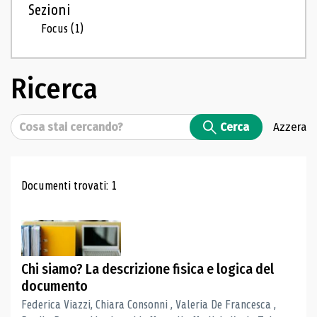
Sezioni
Focus
(1)
Ricerca
Cerca
Cerca
Azzera
Risultati di ricerca
Documenti trovati: 1
Chi siamo? La descrizione fisica e logica del
documento
Federica Viazzi, Chiara Consonni , Valeria De Francesca ,