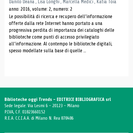
Danilo Deana , Lisa Longhi , Marcella Medici , Katia Toia
anno: 2016, volume: 2, numero: 2
Le possibilità di ricerca e recupero dell’informazione
offerte dalla rete Internet hanno portato a una
progressiva perdita di importanza dei cataloghi delle
biblioteche come punti di accesso privilegiato
all’informazione. Al contempo le biblioteche digitali,
spesso modellate sulla base di quelle ...
Biblioteche oggi Trends - EDITRICE BIBLIOGRAFICA srl
Sede legale: Via Lesmi 6 - 20123 - Milano
P.IVA, C.F. 01823660152
R.E.A. C.C.I.A.A. di Milano N. Rea 878486