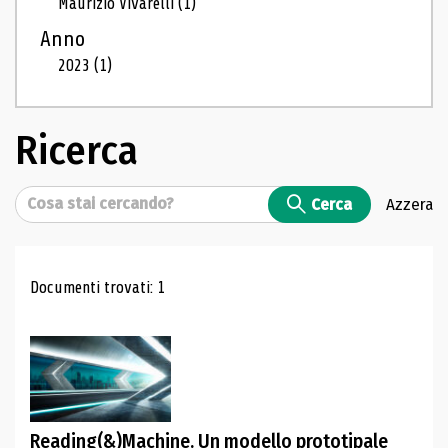
Maurizio Vivarelli
(1)
Anno
2023
(1)
Ricerca
Cerca
Cerca
Azzera
Risultati di ricerca
Documenti trovati: 1
Reading(&)Machine. Un modello prototipale