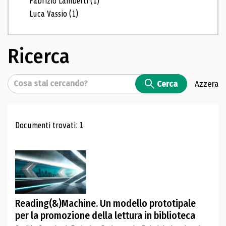
Fabrizio Lamberti
(1)
Luca Vassio
(1)
Ricerca
Cerca
Cerca
Azzera
Risultati di ricerca
Documenti trovati: 1
Reading(&)Machine. Un modello prototipale
per la promozione della lettura in biblioteca