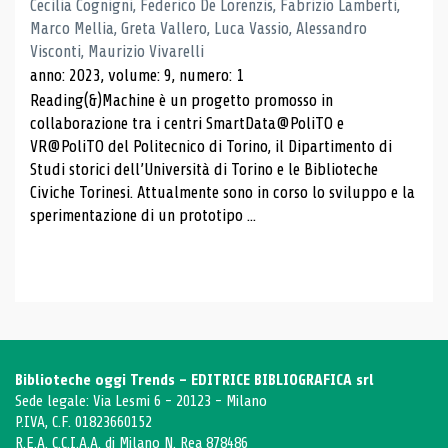
Cecilia Cognigni, Federico De Lorenzis, Fabrizio Lamberti,
Marco Mellia, Greta Vallero, Luca Vassio, Alessandro
Visconti, Maurizio Vivarelli
anno: 2023, volume: 9, numero: 1
Reading(&)Machine è un progetto promosso in
collaborazione tra i centri SmartData@PoliTO e
VR@PoliTO del Politecnico di Torino, il Dipartimento di
Studi storici dell’Università di Torino e le Biblioteche
Civiche Torinesi. Attualmente sono in corso lo sviluppo e la
sperimentazione di un prototipo ...
Biblioteche oggi Trends - EDITRICE BIBLIOGRAFICA srl
Sede legale: Via Lesmi 6 - 20123 - Milano
P.IVA, C.F. 01823660152
R.E.A. C.C.I.A.A. di Milano N. Rea 878486