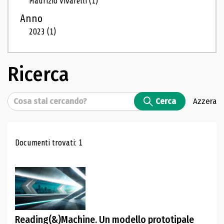
Maurizio Vivarelli
(1)
Anno
2023
(1)
Ricerca
Cerca
Cerca
Azzera
Risultati di ricerca
Documenti trovati: 1
Reading(&)Machine. Un modello prototipale