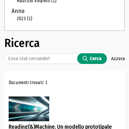
Maurizio Vivarelli
(1)
Anno
2023
(1)
Ricerca
Cerca
Cerca
Azzera
Risultati di ricerca
Documenti trovati: 1
Reading(&)Machine. Un modello prototipale