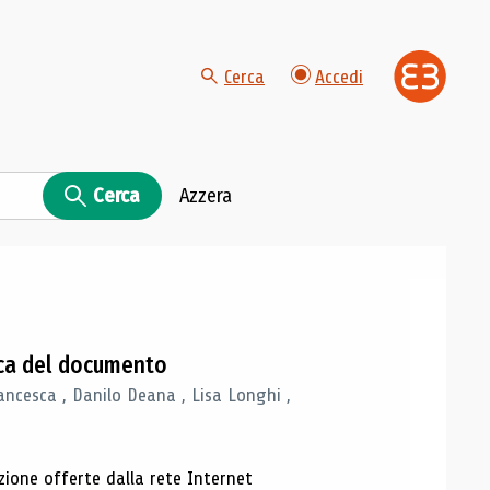
Cerca
Accedi
Cerca
Azzera
gica del documento
ancesca , Danilo Deana , Lisa Longhi ,
azione offerte dalla rete Internet