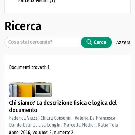
Marcella Medici
(1)
Ricerca
Cerca
Cerca
Azzera
Risultati di ricerca
Documenti trovati: 1
Chi siamo? La descrizione fisica e logica del
documento
Federica Viazzi, Chiara Consonni , Valeria De Francesca ,
Danilo Deana , Lisa Longhi , Marcella Medici , Katia Toia
anno: 2016, volume: 2, numero: 2