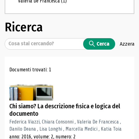
Valeria De Francesca
(1)
Ricerca
Cerca
Cerca
Azzera
Risultati di ricerca
Documenti trovati: 1
Chi siamo? La descrizione fisica e logica del
documento
Federica Viazzi, Chiara Consonni , Valeria De Francesca ,
Danilo Deana , Lisa Longhi , Marcella Medici , Katia Toia
anno: 2016, volume: 2, numero: 2