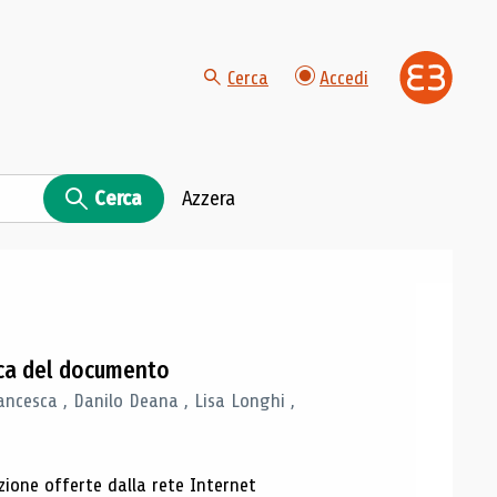
Cerca
Accedi
Cerca
Azzera
gica del documento
ancesca , Danilo Deana , Lisa Longhi ,
azione offerte dalla rete Internet