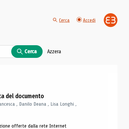
Cerca
Accedi
Cerca
Azzera
gica del documento
ancesca , Danilo Deana , Lisa Longhi ,
azione offerte dalla rete Internet