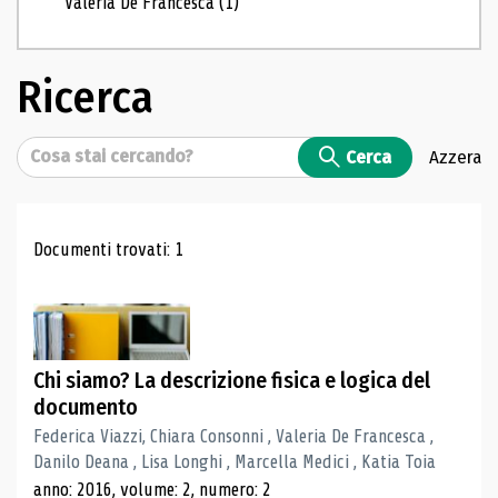
Valeria De Francesca
(1)
Ricerca
Cerca
Cerca
Azzera
Risultati di ricerca
Documenti trovati: 1
Chi siamo? La descrizione fisica e logica del
documento
Federica Viazzi, Chiara Consonni , Valeria De Francesca ,
Danilo Deana , Lisa Longhi , Marcella Medici , Katia Toia
anno: 2016, volume: 2, numero: 2