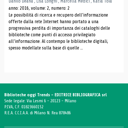
Danilo Deana , Lisa Longhi , Marcella Medici , Katia Toia
anno: 2016, volume: 2, numero: 2
Le possibilità di ricerca e recupero dell’informazione
offerte dalla rete Internet hanno portato a una
progressiva perdita di importanza dei cataloghi delle
biblioteche come punti di accesso privilegiato
all’informazione. Al contempo le biblioteche digitali,
spesso modellate sulla base di quelle ...
Biblioteche oggi Trends - EDITRICE BIBLIOGRAFICA srl
Sede legale: Via Lesmi 6 - 20123 - Milano
P.IVA, C.F. 01823660152
R.E.A. C.C.I.A.A. di Milano N. Rea 878486