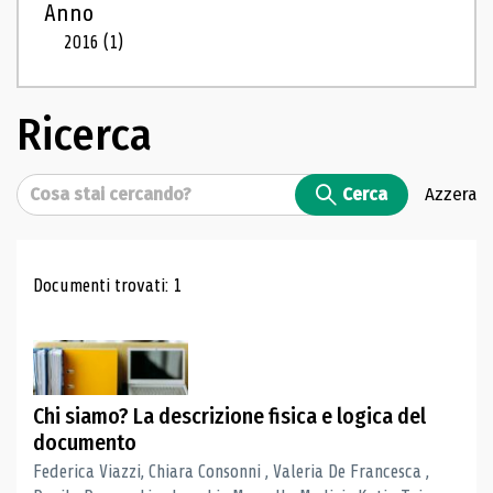
Anno
2016
(1)
Ricerca
Cerca
Cerca
Azzera
Risultati di ricerca
Documenti trovati: 1
Chi siamo? La descrizione fisica e logica del
documento
Federica Viazzi, Chiara Consonni , Valeria De Francesca ,