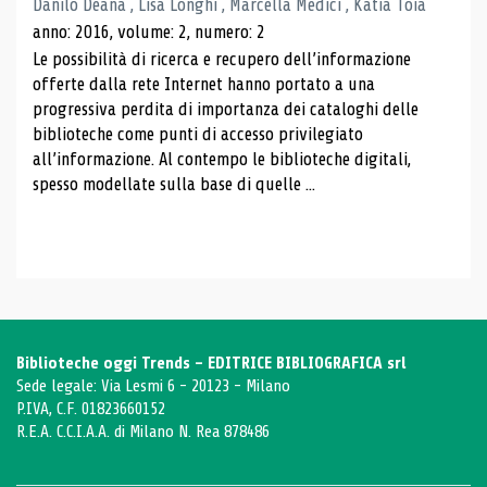
Danilo Deana , Lisa Longhi , Marcella Medici , Katia Toia
anno: 2016, volume: 2, numero: 2
Le possibilità di ricerca e recupero dell’informazione
offerte dalla rete Internet hanno portato a una
progressiva perdita di importanza dei cataloghi delle
biblioteche come punti di accesso privilegiato
all’informazione. Al contempo le biblioteche digitali,
spesso modellate sulla base di quelle ...
Biblioteche oggi Trends - EDITRICE BIBLIOGRAFICA srl
Sede legale: Via Lesmi 6 - 20123 - Milano
P.IVA, C.F. 01823660152
R.E.A. C.C.I.A.A. di Milano N. Rea 878486