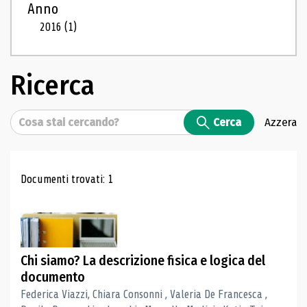
Anno
2016
(1)
Ricerca
Cerca
Cerca
Azzera
Risultati di ricerca
Documenti trovati: 1
Chi siamo? La descrizione fisica e logica del
documento
Federica Viazzi, Chiara Consonni , Valeria De Francesca ,