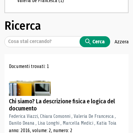
Valeria De Francesca
(1)
Ricerca
Cerca
Cerca
Azzera
Risultati di ricerca
Documenti trovati: 1
Chi siamo? La descrizione fisica e logica del
documento
Federica Viazzi, Chiara Consonni , Valeria De Francesca ,
Danilo Deana , Lisa Longhi , Marcella Medici , Katia Toia
anno: 2016, volume: 2, numero: 2