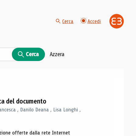
Cerca
Accedi
Cerca
Azzera
gica del documento
ancesca , Danilo Deana , Lisa Longhi ,
azione offerte dalla rete Internet