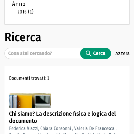
Anno
2016
(1)
Ricerca
Cerca
Cerca
Azzera
Risultati di ricerca
Documenti trovati: 1
Chi siamo? La descrizione fisica e logica del
documento
Federica Viazzi, Chiara Consonni , Valeria De Francesca ,