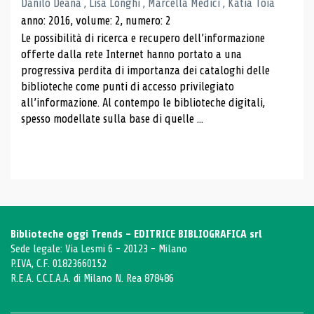
Danilo Deana , Lisa Longhi , Marcella Medici , Katia Toia
anno: 2016, volume: 2, numero: 2
Le possibilità di ricerca e recupero dell’informazione
offerte dalla rete Internet hanno portato a una
progressiva perdita di importanza dei cataloghi delle
biblioteche come punti di accesso privilegiato
all’informazione. Al contempo le biblioteche digitali,
spesso modellate sulla base di quelle ...
Biblioteche oggi Trends - EDITRICE BIBLIOGRAFICA srl
Sede legale: Via Lesmi 6 - 20123 - Milano
P.IVA, C.F. 01823660152
R.E.A. C.C.I.A.A. di Milano N. Rea 878486