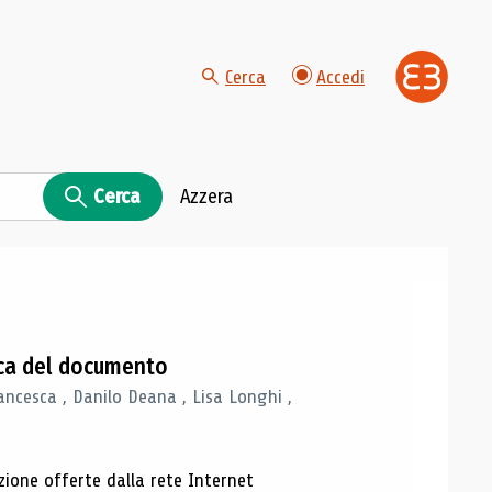
Cerca
Accedi
Cerca
Azzera
gica del documento
ancesca , Danilo Deana , Lisa Longhi ,
azione offerte dalla rete Internet