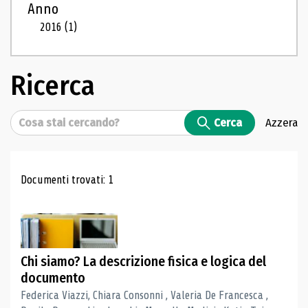
Anno
2016
(1)
Ricerca
Cerca
Cerca
Azzera
Risultati di ricerca
Documenti trovati: 1
Chi siamo? La descrizione fisica e logica del
documento
Federica Viazzi, Chiara Consonni , Valeria De Francesca ,