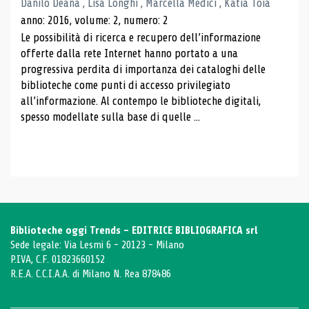
Danilo Deana , Lisa Longhi , Marcella Medici , Katia Toia
anno: 2016, volume: 2, numero: 2
Le possibilità di ricerca e recupero dell’informazione
offerte dalla rete Internet hanno portato a una
progressiva perdita di importanza dei cataloghi delle
biblioteche come punti di accesso privilegiato
all’informazione. Al contempo le biblioteche digitali,
spesso modellate sulla base di quelle ...
Biblioteche oggi Trends - EDITRICE BIBLIOGRAFICA srl
Sede legale: Via Lesmi 6 - 20123 - Milano
P.IVA, C.F. 01823660152
R.E.A. C.C.I.A.A. di Milano N. Rea 878486