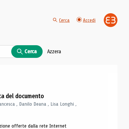
Cerca
Accedi
Cerca
Azzera
gica del documento
ancesca , Danilo Deana , Lisa Longhi ,
azione offerte dalla rete Internet