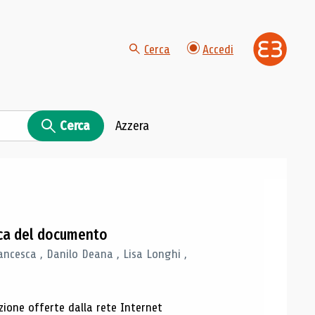
Cerca
Accedi
Cerca
Azzera
gica del documento
ancesca , Danilo Deana , Lisa Longhi ,
azione offerte dalla rete Internet